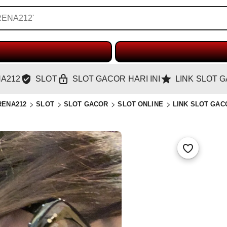
A212
SLOT
SLOT GACOR HARI INI
LINK SLOT 
RENA212
SLOT
SLOT GACOR
SLOT ONLINE
LINK SLOT GAC